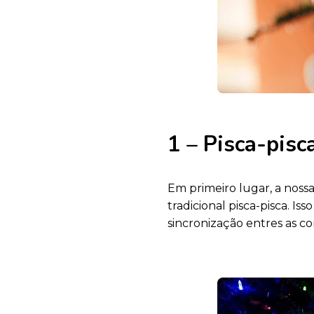
1 – Pisca-pisc
Em primeiro lugar, a noss
tradicional pisca-pisca. Is
sincronização entres as co