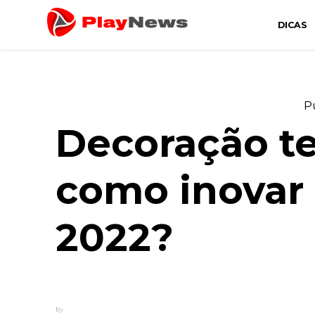
DICAS
Canal de Informação e Entretenimento
Play News
P
Decoração te
como inovar 
2022?
by