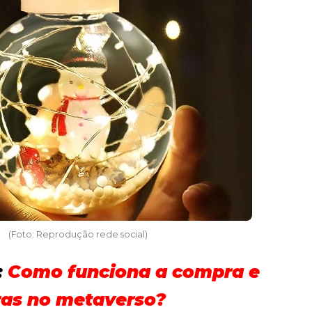
(Foto: Reprodução rede social)
:
Como funciona a compra e
ras no metaverso?