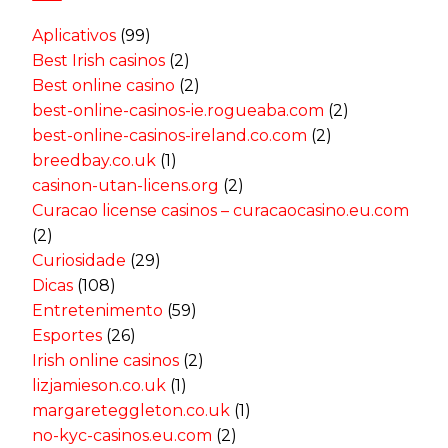
Aplicativos
(99)
Best Irish casinos
(2)
Best online casino
(2)
best-online-casinos-ie.rogueaba.com
(2)
best-online-casinos-ireland.co.com
(2)
breedbay.co.uk
(1)
casinon-utan-licens.org
(2)
Curacao license casinos – curacaocasino.eu.com
(2)
Curiosidade
(29)
Dicas
(108)
Entretenimento
(59)
Esportes
(26)
Irish online casinos
(2)
lizjamieson.co.uk
(1)
margareteggleton.co.uk
(1)
no-kyc-casinos.eu.com
(2)