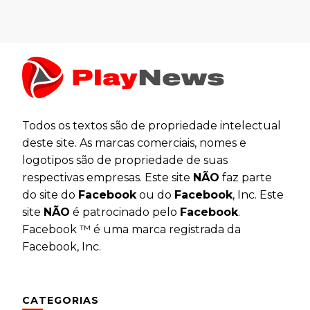
Todos os textos são de propriedade intelectual
deste site. As marcas comerciais, nomes e
logotipos são de propriedade de suas
respectivas empresas. Este site
NÃO
faz parte
do site do
Facebook
ou do
Facebook
, Inc. Este
site
NÃO
é patrocinado pelo
Facebook
.
Facebook ™ é uma marca registrada da
Facebook, Inc.
CATEGORIAS