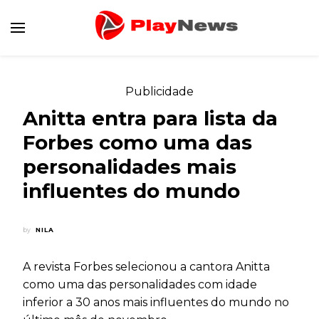
Canal de Informação e Entretenimento
Play News
Publicidade
Anitta entra para lista da
Forbes como uma das
personalidades mais
influentes do mundo
by
NILA
A revista Forbes selecionou a cantora Anitta
como uma das personalidades com idade
inferior a 30 anos mais influentes do mundo no