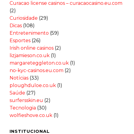
Curacao license casinos – curacaocasino.eu.com
(2)
Curiosidade
(29)
Dicas
(108)
Entretenimento
(59)
Esportes
(26)
Irish online casinos
(2)
lizjamieson.co.uk
(1)
margareteggleton.co.uk
(1)
no-kyc-casinos.eu.com
(2)
Notícias
(33)
ploughduloe.co.uk
(1)
Saúde
(27)
surfersskin.eu
(2)
Tecnologia
(30)
wolfieshove.co.uk
(1)
INSTITUCIONAL