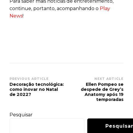
Para saber mais notícias de entretenimento,
continue, portanto, acompanhando o
Play
News
!
Post
PREVIOUS ARTICLE
NEXT ARTICLE
Decoração tecnológica:
Ellen Pompeo se
Navigation
como inovar no Natal
despede de Grey’s
de 2022?
Anatomy após 19
temporadas
Pesquisar
Pesquisa