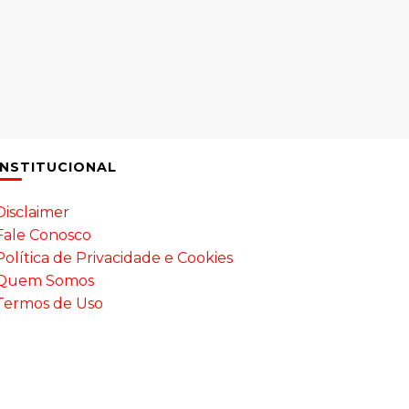
INSTITUCIONAL
Disclaimer
Fale Conosco
Política de Privacidade e Cookies
Quem Somos
Termos de Uso