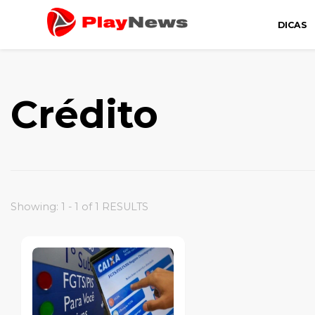
DICAS
Canal de Informação e Entretenimento
Play News
Crédito
Showing: 1 - 1 of 1 RESULTS