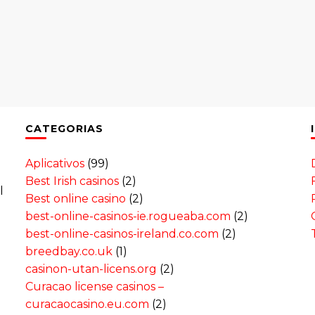
CATEGORIAS
Aplicativos
(99)
Best Irish casinos
(2)
l
Best online casino
(2)
best-online-casinos-ie.rogueaba.com
(2)
best-online-casinos-ireland.co.com
(2)
breedbay.co.uk
(1)
casinon-utan-licens.org
(2)
Curacao license casinos –
curacaocasino.eu.com
(2)