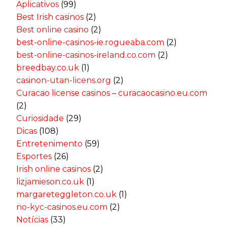
Aplicativos
(99)
Best Irish casinos
(2)
Best online casino
(2)
best-online-casinos-ie.rogueaba.com
(2)
best-online-casinos-ireland.co.com
(2)
breedbay.co.uk
(1)
casinon-utan-licens.org
(2)
Curacao license casinos – curacaocasino.eu.com
(2)
Curiosidade
(29)
Dicas
(108)
Entretenimento
(59)
Esportes
(26)
Irish online casinos
(2)
lizjamieson.co.uk
(1)
margareteggleton.co.uk
(1)
no-kyc-casinos.eu.com
(2)
Notícias
(33)