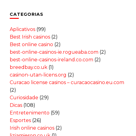
CATEGORIAS
Aplicativos
(99)
Best Irish casinos
(2)
Best online casino
(2)
best-online-casinos-ie.rogueaba.com
(2)
best-online-casinos-ireland.co.com
(2)
breedbay.co.uk
(1)
casinon-utan-licens.org
(2)
Curacao license casinos – curacaocasino.eu.com
(2)
Curiosidade
(29)
Dicas
(108)
Entretenimento
(59)
Esportes
(26)
Irish online casinos
(2)
lizjamieson.co.uk
(1)