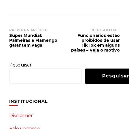
Post
PREVIOUS ARTICLE
NEXT ARTICLE
Super Mundial:
Funcionários estão
Navigation
Palmeiras e Flamengo
proibidos de usar
garantem vaga
TikTok em alguns
países – Veja o motivo
Pesquisar
Pesquisa
INSTITUCIONAL
Disclaimer
Fale Conosco