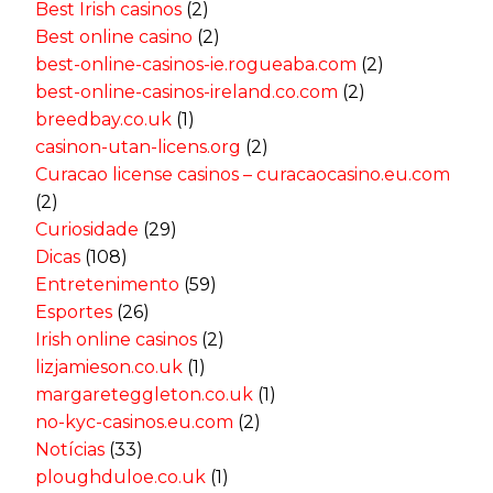
Best Irish casinos
(2)
Best online casino
(2)
best-online-casinos-ie.rogueaba.com
(2)
best-online-casinos-ireland.co.com
(2)
breedbay.co.uk
(1)
casinon-utan-licens.org
(2)
Curacao license casinos – curacaocasino.eu.com
(2)
Curiosidade
(29)
Dicas
(108)
Entretenimento
(59)
Esportes
(26)
Irish online casinos
(2)
lizjamieson.co.uk
(1)
margareteggleton.co.uk
(1)
no-kyc-casinos.eu.com
(2)
Notícias
(33)
ploughduloe.co.uk
(1)