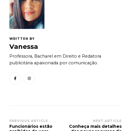
WRITTEN BY
Vanessa
Professora, Bacharel em Direito e Redatora
publicitária apaixonada por comunicação.
Post
PREVIOUS ARTICLE
NEXT ARTICLE
Funcionários estão
Conheça mais detalhes
Navigation