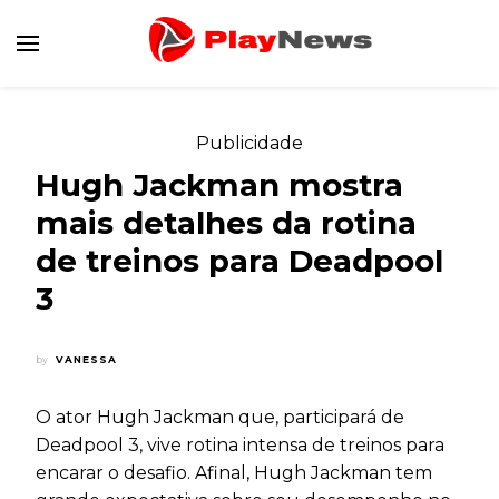
Canal de Informação e Entretenimento
Play News
Publicidade
Hugh Jackman mostra
mais detalhes da rotina
de treinos para Deadpool
3
by
VANESSA
O ator Hugh Jackman que, participará de
Deadpool 3, vive rotina intensa de treinos para
encarar o desafio. Afinal, Hugh Jackman tem