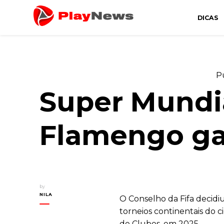
DICAS
Canal de Informação e Entretenimento
Play News
P
Super Mundia
Flamengo ga
by
NILA
O Conselho da Fifa decidi
torneios continentais do 
de Clubes, em 2025.