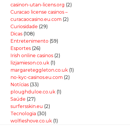
casinon-utan-licens.org
(2)
Curacao license casinos –
curacaocasino.eu.com
(2)
Curiosidade
(29)
Dicas
(108)
Entretenimento
(59)
Esportes
(26)
Irish online casinos
(2)
lizjamieson.co.uk
(1)
margareteggleton.co.uk
(1)
no-kyc-casinos.eu.com
(2)
Notícias
(33)
ploughduloe.co.uk
(1)
Saúde
(27)
surfersskin.eu
(2)
Tecnologia
(30)
wolfieshove.co.uk
(1)