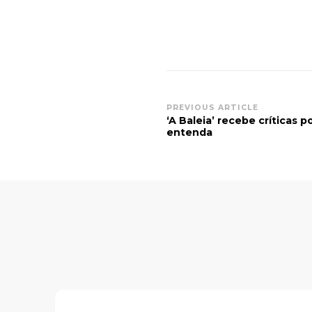
Post
PREVIOUS ARTICLE
‘A Baleia’ recebe críticas por
Navigation
entenda