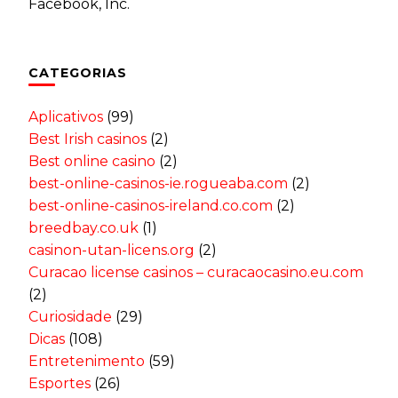
Facebook, Inc.
CATEGORIAS
Aplicativos
(99)
Best Irish casinos
(2)
Best online casino
(2)
best-online-casinos-ie.rogueaba.com
(2)
best-online-casinos-ireland.co.com
(2)
breedbay.co.uk
(1)
casinon-utan-licens.org
(2)
Curacao license casinos – curacaocasino.eu.com
(2)
Curiosidade
(29)
Dicas
(108)
Entretenimento
(59)
Esportes
(26)