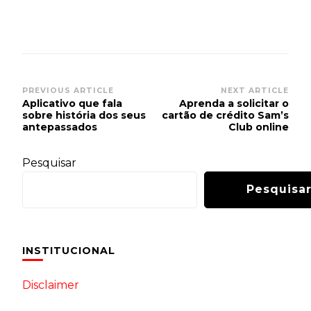
Post
PREVIOUS ARTICLE
NEXT ARTICLE
Aplicativo que fala
Aprenda a solicitar o
Navigation
sobre história dos seus
cartão de crédito Sam’s
antepassados
Club online
Pesquisar
Pesquisa
INSTITUCIONAL
Disclaimer