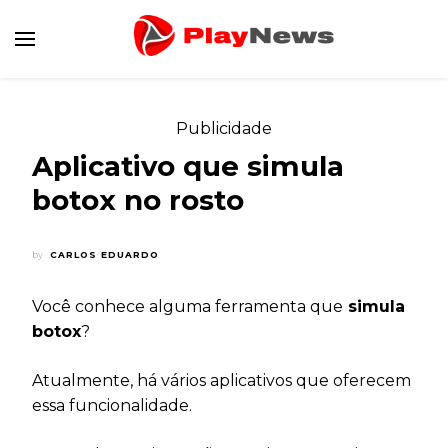
Canal de Informação e Entretenimento
Play News
Publicidade
Aplicativo que simula
botox no rosto
by
CARLOS EDUARDO
Você conhece alguma ferramenta que
simula
botox
?
Atualmente, há vários aplicativos que oferecem
essa funcionalidade.