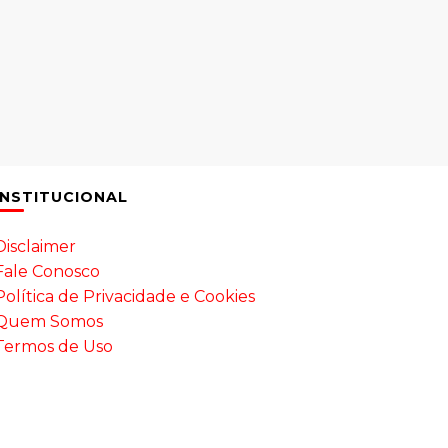
INSTITUCIONAL
Disclaimer
Fale Conosco
Política de Privacidade e Cookies
Quem Somos
Termos de Uso