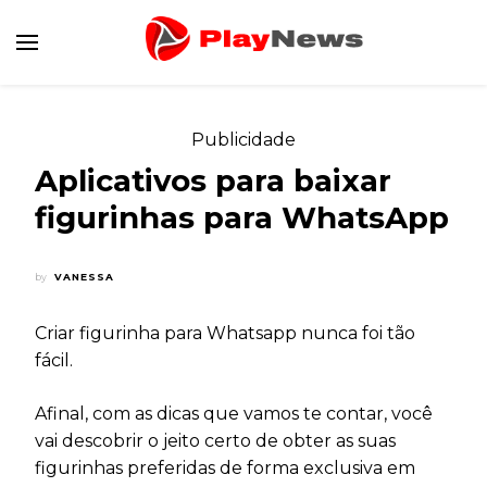
Canal de Informação e Entretenimento
Play News
Publicidade
Aplicativos para baixar
figurinhas para WhatsApp
by
VANESSA
Criar figurinha para Whatsapp nunca foi tão
fácil.
Afinal, com as dicas que vamos te contar, você
vai descobrir o jeito certo de obter as suas
figurinhas preferidas de forma exclusiva em