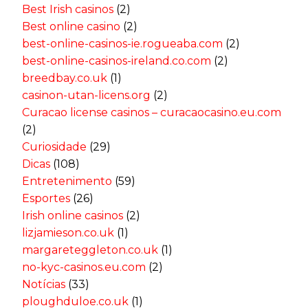
Best Irish casinos
(2)
Best online casino
(2)
best-online-casinos-ie.rogueaba.com
(2)
best-online-casinos-ireland.co.com
(2)
breedbay.co.uk
(1)
casinon-utan-licens.org
(2)
Curacao license casinos – curacaocasino.eu.com
(2)
Curiosidade
(29)
Dicas
(108)
Entretenimento
(59)
Esportes
(26)
Irish online casinos
(2)
lizjamieson.co.uk
(1)
margareteggleton.co.uk
(1)
no-kyc-casinos.eu.com
(2)
Notícias
(33)
ploughduloe.co.uk
(1)