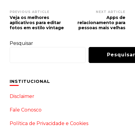
Post
PREVIOUS ARTICLE
NEXT ARTICLE
Veja os melhores
Apps de
Navigation
aplicativos para editar
relacionamento para
fotos em estilo vintage
pessoas mais velhas
Pesquisar
Pesquisa
INSTITUCIONAL
Disclaimer
Fale Conosco
Política de Privacidade e Cookies