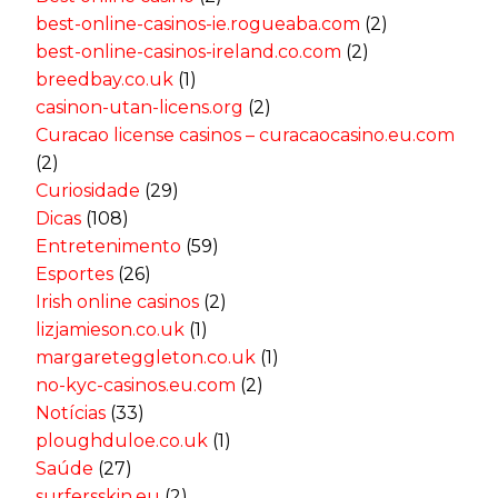
best-online-casinos-ie.rogueaba.com
(2)
best-online-casinos-ireland.co.com
(2)
breedbay.co.uk
(1)
casinon-utan-licens.org
(2)
Curacao license casinos – curacaocasino.eu.com
(2)
Curiosidade
(29)
Dicas
(108)
Entretenimento
(59)
Esportes
(26)
Irish online casinos
(2)
lizjamieson.co.uk
(1)
margareteggleton.co.uk
(1)
no-kyc-casinos.eu.com
(2)
Notícias
(33)
ploughduloe.co.uk
(1)
Saúde
(27)
surfersskin.eu
(2)