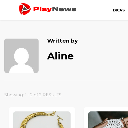
DICAS
Canal de Informação e Entretenimento
Play News
Written by
Aline
Showing: 1 - 2 of 2 RESULTS