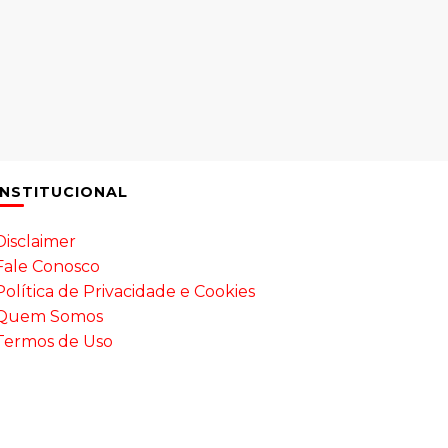
INSTITUCIONAL
Disclaimer
Fale Conosco
Política de Privacidade e Cookies
Quem Somos
Termos de Uso