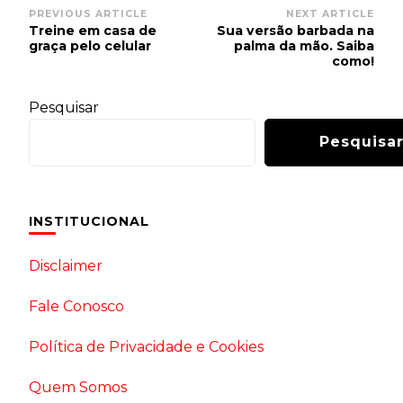
Post
PREVIOUS ARTICLE
NEXT ARTICLE
Treine em casa de
Sua versão barbada na
Navigation
graça pelo celular
palma da mão. Saiba
como!
Pesquisar
Pesquisa
INSTITUCIONAL
Disclaimer
Fale Conosco
Política de Privacidade e Cookies
Quem Somos