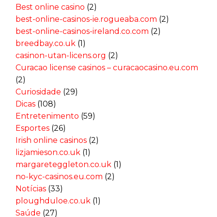
Best online casino
(2)
best-online-casinos-ie.rogueaba.com
(2)
best-online-casinos-ireland.co.com
(2)
breedbay.co.uk
(1)
casinon-utan-licens.org
(2)
Curacao license casinos – curacaocasino.eu.com
(2)
Curiosidade
(29)
Dicas
(108)
Entretenimento
(59)
Esportes
(26)
Irish online casinos
(2)
lizjamieson.co.uk
(1)
margareteggleton.co.uk
(1)
no-kyc-casinos.eu.com
(2)
Notícias
(33)
ploughduloe.co.uk
(1)
Saúde
(27)