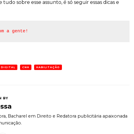
 tudo sobre esse assunto, é só seguir essas dicas e
om a gente!
 DIGITAL
CNH
HABILITAÇÃO
N BY
ssa
ra, Bacharel em Direito e Redatora publicitária apaixonada
unicação.