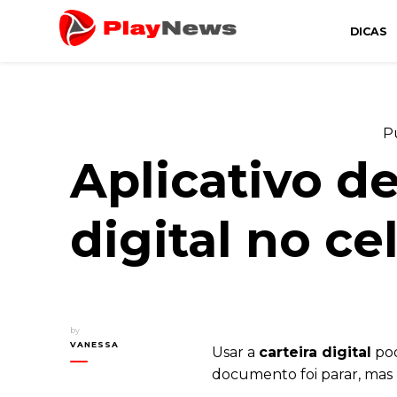
DICAS
Canal de Informação e Entretenimento
Play News
P
Aplicativo de
digital no ce
by
VANESSA
Usar a
carteira digital
pod
documento foi parar, mas p