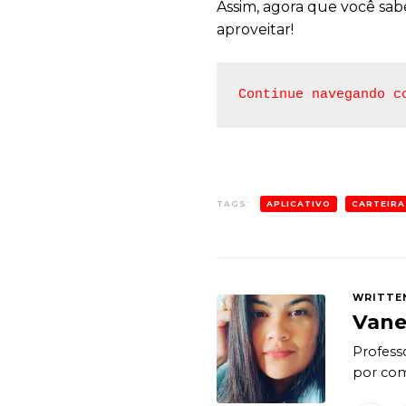
Assim, agora que você sabe
aproveitar!
Continue navegando c
TAGS:
APLICATIVO
CARTEIRA
WRITTE
Vane
Professo
por com