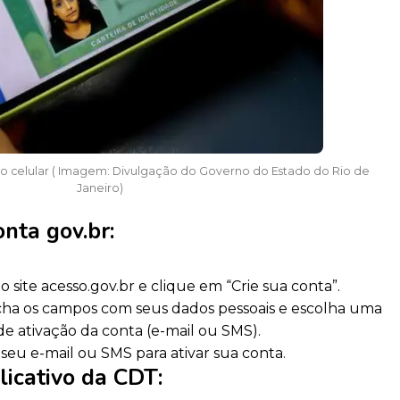
l no celular ( Imagem: Divulgação do Governo do Estado do Rio de
Janeiro)
onta gov.br
:
o site acesso.gov.br e clique em “Crie sua conta”.
ha os campos com seus dados pessoais e escolha uma
e ativação da conta (e-mail ou SMS).
seu e-mail ou SMS para ativar sua conta.
licativo da CDT
: