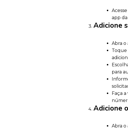
Acesse 
app da
Adicione 
Abra o 
Toque 
adicion
Escolha
para au
Inform
solicita
Faça a 
número
Adicione 
Abra o 