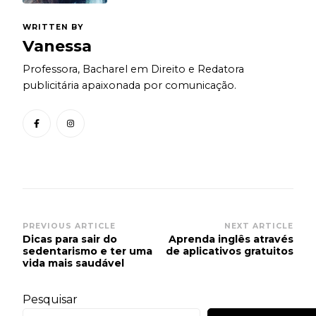
WRITTEN BY
Vanessa
Professora, Bacharel em Direito e Redatora
publicitária apaixonada por comunicação.
Post
PREVIOUS ARTICLE
NEXT ARTICLE
Dicas para sair do
Aprenda inglês através
Navigation
sedentarismo e ter uma
de aplicativos gratuitos
vida mais saudável
Pesquisar