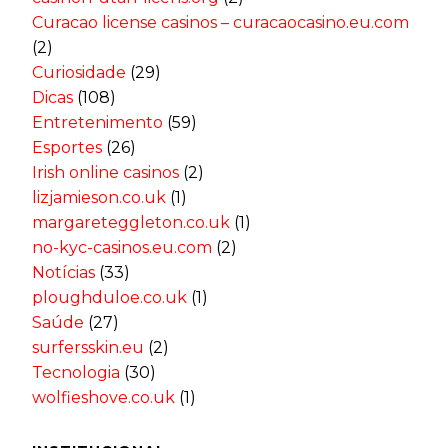
Curacao license casinos – curacaocasino.eu.com
(2)
Curiosidade
(29)
Dicas
(108)
Entretenimento
(59)
Esportes
(26)
Irish online casinos
(2)
lizjamieson.co.uk
(1)
margareteggleton.co.uk
(1)
no-kyc-casinos.eu.com
(2)
Notícias
(33)
ploughduloe.co.uk
(1)
Saúde
(27)
surfersskin.eu
(2)
Tecnologia
(30)
wolfieshove.co.uk
(1)