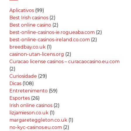
Aplicativos
(99)
Best Irish casinos
(2)
Best online casino
(2)
best-online-casinos-ie.rogueaba.com
(2)
best-online-casinos-ireland.co.com
(2)
breedbay.co.uk
(1)
casinon-utan-licens.org
(2)
Curacao license casinos – curacaocasino.eu.com
(2)
Curiosidade
(29)
Dicas
(108)
Entretenimento
(59)
Esportes
(26)
Irish online casinos
(2)
lizjamieson.co.uk
(1)
margareteggleton.co.uk
(1)
no-kyc-casinos.eu.com
(2)