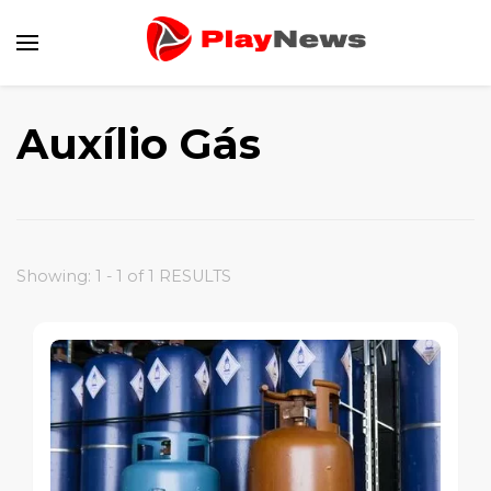
Canal de Informação e Entretenimento
Play News
Auxílio Gás
Showing: 1 - 1 of 1 RESULTS