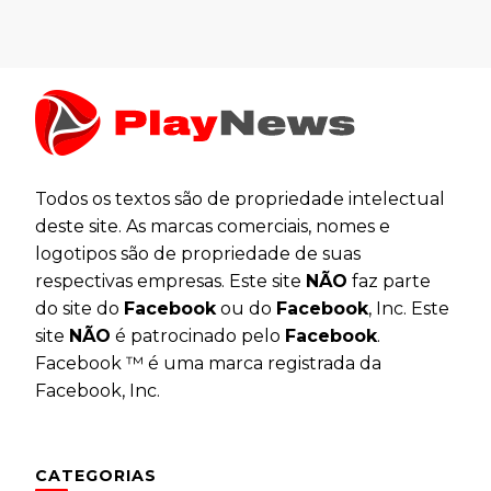
Todos os textos são de propriedade intelectual
deste site. As marcas comerciais, nomes e
logotipos são de propriedade de suas
respectivas empresas. Este site
NÃO
faz parte
do site do
Facebook
ou do
Facebook
, Inc. Este
site
NÃO
é patrocinado pelo
Facebook
.
Facebook ™ é uma marca registrada da
Facebook, Inc.
CATEGORIAS