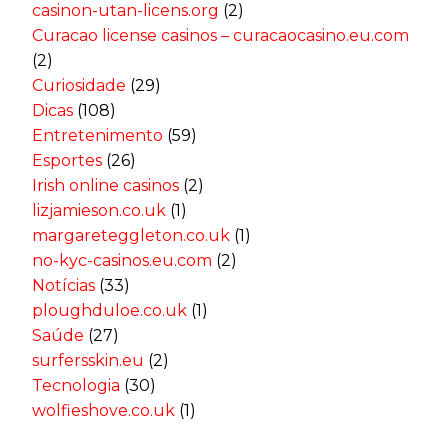
casinon-utan-licens.org
(2)
Curacao license casinos – curacaocasino.eu.com
(2)
Curiosidade
(29)
Dicas
(108)
Entretenimento
(59)
Esportes
(26)
Irish online casinos
(2)
lizjamieson.co.uk
(1)
margareteggleton.co.uk
(1)
no-kyc-casinos.eu.com
(2)
Notícias
(33)
ploughduloe.co.uk
(1)
Saúde
(27)
surfersskin.eu
(2)
Tecnologia
(30)
wolfieshove.co.uk
(1)