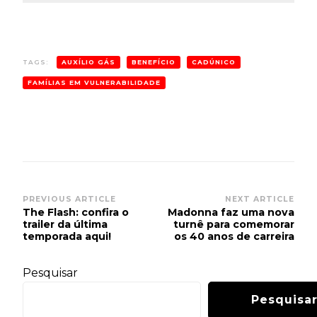
TAGS:
AUXÍLIO GÁS
BENEFÍCIO
CADÚNICO
FAMÍLIAS EM VULNERABILIDADE
Post
PREVIOUS ARTICLE
NEXT ARTICLE
The Flash: confira o
Madonna faz uma nova
Navigation
trailer da última
turnê para comemorar
temporada aqui!
os 40 anos de carreira
Pesquisar
Pesquisa