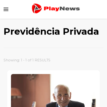
Canal de Informação e Entretenimento
Play News
Previdência Privada
Showing: 1 - 1 of 1 RESULTS