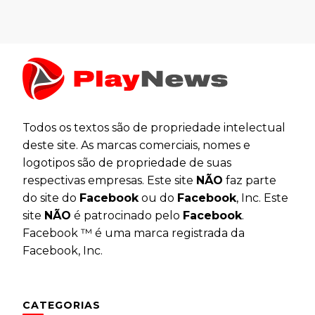
Todos os textos são de propriedade intelectual
deste site. As marcas comerciais, nomes e
logotipos são de propriedade de suas
respectivas empresas. Este site
NÃO
faz parte
do site do
Facebook
ou do
Facebook
, Inc. Este
site
NÃO
é patrocinado pelo
Facebook
.
Facebook ™ é uma marca registrada da
Facebook, Inc.
CATEGORIAS