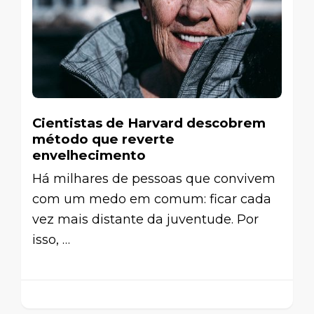
Cientistas de Harvard descobrem
método que reverte
envelhecimento
Há milhares de pessoas que convivem
com um medo em comum: ficar cada
vez mais distante da juventude. Por
isso, …