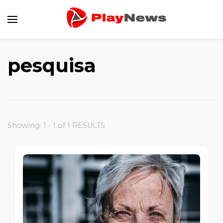
Canal de Informação e Entretenimento
Play News
pesquisa
Showing: 1 - 1 of 1 RESULTS