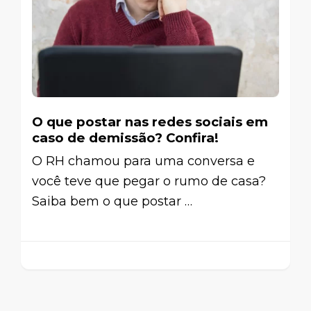
O que postar nas redes sociais em
caso de demissão? Confira!
O RH chamou para uma conversa e
você teve que pegar o rumo de casa?
Saiba bem o que postar …