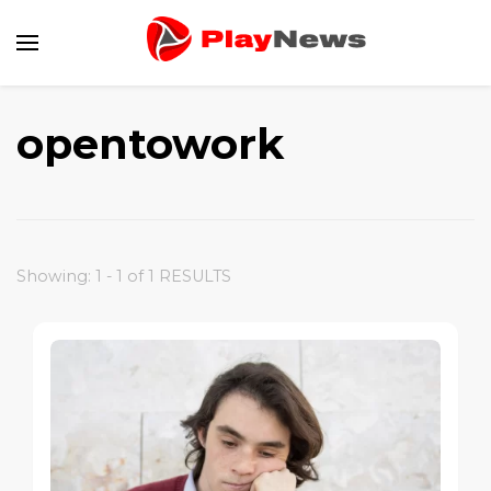
Canal de Informação e Entretenimento
Play News
opentowork
Showing: 1 - 1 of 1 RESULTS