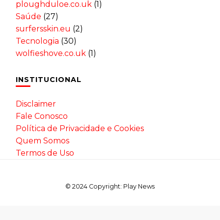
ploughduloe.co.uk
(1)
Saúde
(27)
surfersskin.eu
(2)
Tecnologia
(30)
wolfieshove.co.uk
(1)
INSTITUCIONAL
Disclaimer
Fale Conosco
Política de Privacidade e Cookies
Quem Somos
Termos de Uso
© 2024 Copyright: Play News