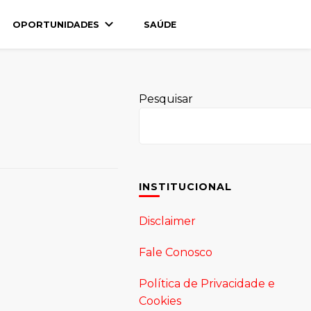
OPORTUNIDADES
SAÚDE
Pesquisar
INSTITUCIONAL
Disclaimer
Fale Conosco
Política de Privacidade e
Cookies