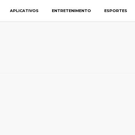
APLICATIVOS
ENTRETENIMENTO
ESPORTES