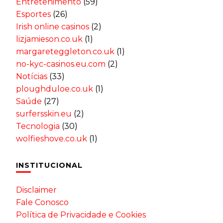
Entretenimento
(59)
Esportes
(26)
Irish online casinos
(2)
lizjamieson.co.uk
(1)
margareteggleton.co.uk
(1)
no-kyc-casinos.eu.com
(2)
Notícias
(33)
ploughduloe.co.uk
(1)
Saúde
(27)
surfersskin.eu
(2)
Tecnologia
(30)
wolfieshove.co.uk
(1)
INSTITUCIONAL
Disclaimer
Fale Conosco
Política de Privacidade e Cookies