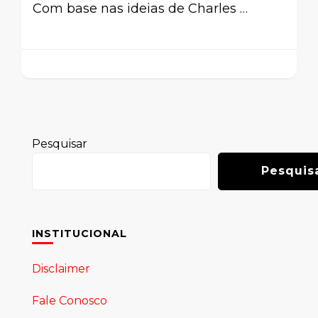
Com base nas ideias de Charles …
Pesquisar
Pesquis
INSTITUCIONAL
Disclaimer
Fale Conosco