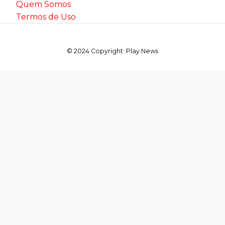
Quem Somos
Termos de Uso
© 2024 Copyright: Play News