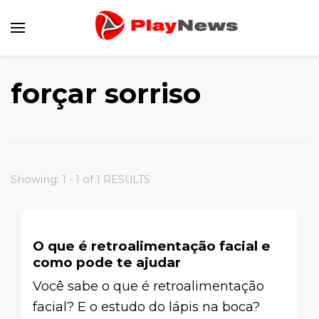
Canal de Informação e Entretenimento
Play News
forçar sorriso
Showing: 1 - 1 of 1 RESULTS
O que é retroalimentação facial e
como pode te ajudar
Você sabe o que é retroalimentação
facial? E o estudo do lápis na boca?