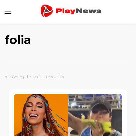
Canal de Informação e Entretenimento
Play News
folia
Showing: 1 - 1 of 1 RESULTS