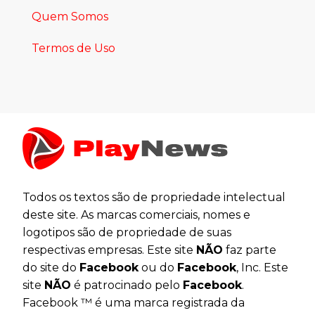
Quem Somos
Termos de Uso
Todos os textos são de propriedade intelectual
deste site. As marcas comerciais, nomes e
logotipos são de propriedade de suas
respectivas empresas. Este site
NÃO
faz parte
do site do
Facebook
ou do
Facebook
, Inc. Este
site
NÃO
é patrocinado pelo
Facebook
.
Facebook ™ é uma marca registrada da