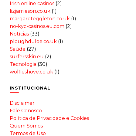
Irish online casinos
(2)
lizjamieson.co.uk
(1)
margareteggleton.co.uk
(1)
no-kyc-casinos.eu.com
(2)
Notícias
(33)
ploughduloe.co.uk
(1)
Saúde
(27)
surfersskin.eu
(2)
Tecnologia
(30)
wolfieshove.co.uk
(1)
INSTITUCIONAL
Disclaimer
Fale Conosco
Política de Privacidade e Cookies
Quem Somos
Termos de Uso