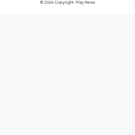
© 2024 Copyright: Play News