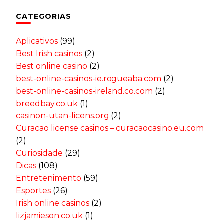
CATEGORIAS
Aplicativos
(99)
Best Irish casinos
(2)
Best online casino
(2)
best-online-casinos-ie.rogueaba.com
(2)
best-online-casinos-ireland.co.com
(2)
breedbay.co.uk
(1)
casinon-utan-licens.org
(2)
Curacao license casinos – curacaocasino.eu.com
(2)
Curiosidade
(29)
Dicas
(108)
Entretenimento
(59)
Esportes
(26)
Irish online casinos
(2)
lizjamieson.co.uk
(1)