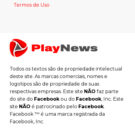
Termos de Uso
Todos os textos são de propriedade intelectual
deste site. As marcas comerciais, nomes e
logotipos são de propriedade de suas
respectivas empresas. Este site
NÃO
faz parte
do site do
Facebook
ou do
Facebook
, Inc. Este
site
NÃO
é patrocinado pelo
Facebook
.
Facebook ™ é uma marca registrada da
Facebook, Inc.