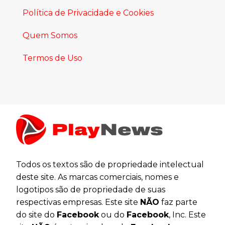
Política de Privacidade e Cookies
Quem Somos
Termos de Uso
Todos os textos são de propriedade intelectual
deste site. As marcas comerciais, nomes e
logotipos são de propriedade de suas
respectivas empresas. Este site
NÃO
faz parte
do site do
Facebook
ou do
Facebook
, Inc. Este