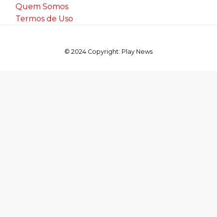
Quem Somos
Termos de Uso
© 2024 Copyright: Play News