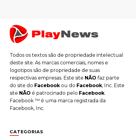
Todos os textos são de propriedade intelectual
deste site. As marcas comerciais, nomes e
logotipos são de propriedade de suas
respectivas empresas. Este site
NÃO
faz parte
do site do
Facebook
ou do
Facebook
, Inc. Este
site
NÃO
é patrocinado pelo
Facebook
.
Facebook ™ é uma marca registrada da
Facebook, Inc.
CATEGORIAS