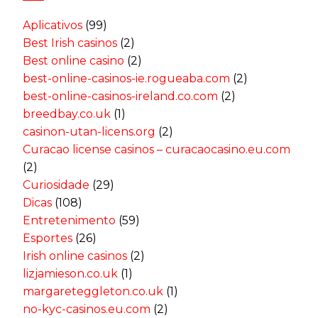
Aplicativos
(99)
Best Irish casinos
(2)
Best online casino
(2)
best-online-casinos-ie.rogueaba.com
(2)
best-online-casinos-ireland.co.com
(2)
breedbay.co.uk
(1)
casinon-utan-licens.org
(2)
Curacao license casinos – curacaocasino.eu.com
(2)
Curiosidade
(29)
Dicas
(108)
Entretenimento
(59)
Esportes
(26)
Irish online casinos
(2)
lizjamieson.co.uk
(1)
margareteggleton.co.uk
(1)
no-kyc-casinos.eu.com
(2)