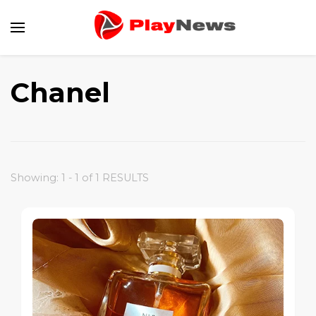
Canal de Informação e Entretenimento
Play News
Chanel
Showing: 1 - 1 of 1 RESULTS