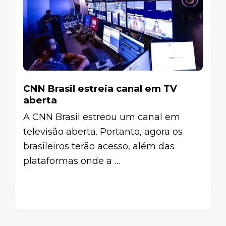
CNN Brasil estreia canal em TV
aberta
A CNN Brasil estreou um canal em
televisão aberta. Portanto, agora os
brasileiros terão acesso, além das
plataformas onde a …