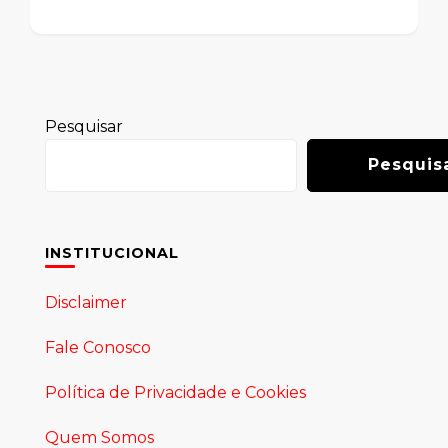
Pesquisar
Pesquis
INSTITUCIONAL
Disclaimer
Fale Conosco
Política de Privacidade e Cookies
Quem Somos