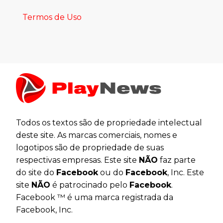
Termos de Uso
Todos os textos são de propriedade intelectual
deste site. As marcas comerciais, nomes e
logotipos são de propriedade de suas
respectivas empresas. Este site
NÃO
faz parte
do site do
Facebook
ou do
Facebook
, Inc. Este
site
NÃO
é patrocinado pelo
Facebook
.
Facebook ™ é uma marca registrada da
Facebook, Inc.