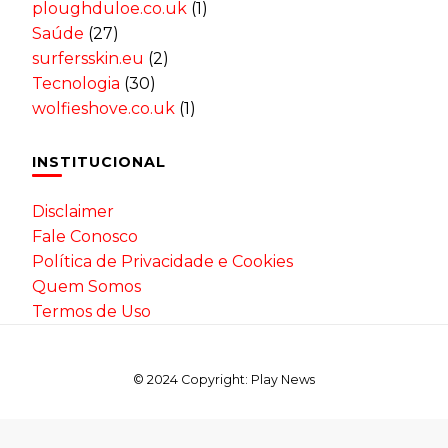
ploughduloe.co.uk
(1)
Saúde
(27)
surfersskin.eu
(2)
Tecnologia
(30)
wolfieshove.co.uk
(1)
INSTITUCIONAL
Disclaimer
Fale Conosco
Política de Privacidade e Cookies
Quem Somos
Termos de Uso
© 2024 Copyright: Play News