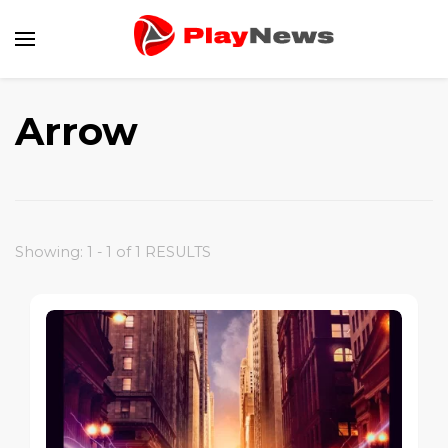
Canal de Informação e Entretenimento
Play News
Arrow
Showing: 1 - 1 of 1 RESULTS