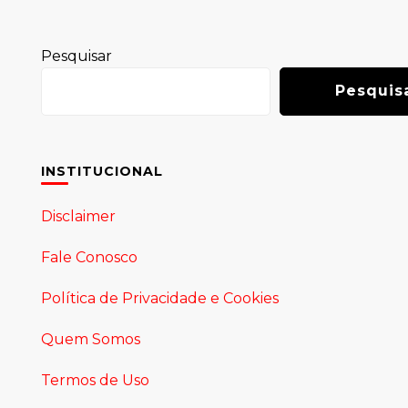
Pesquisar
Pesquis
INSTITUCIONAL
Disclaimer
Fale Conosco
Política de Privacidade e Cookies
Quem Somos
Termos de Uso