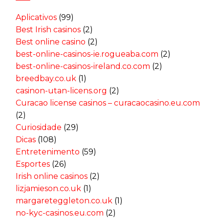
Aplicativos
(99)
Best Irish casinos
(2)
Best online casino
(2)
best-online-casinos-ie.rogueaba.com
(2)
best-online-casinos-ireland.co.com
(2)
breedbay.co.uk
(1)
casinon-utan-licens.org
(2)
Curacao license casinos – curacaocasino.eu.com
(2)
Curiosidade
(29)
Dicas
(108)
Entretenimento
(59)
Esportes
(26)
Irish online casinos
(2)
lizjamieson.co.uk
(1)
margareteggleton.co.uk
(1)
no-kyc-casinos.eu.com
(2)