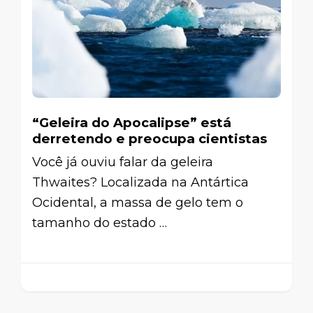
“Geleira do Apocalipse” está
derretendo e preocupa cientistas
Você já ouviu falar da geleira
Thwaites? Localizada na Antártica
Ocidental, a massa de gelo tem o
tamanho do estado …