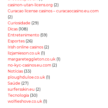
casinon-utan-licens.org
(2)
Curacao license casinos – curacaocasino.eu.com
(2)
Curiosidade
(29)
Dicas
(108)
Entretenimento
(59)
Esportes
(26)
Irish online casinos
(2)
lizjamieson.co.uk
(1)
margareteggleton.co.uk
(1)
no-kyc-casinos.eu.com
(2)
Notícias
(33)
ploughduloe.co.uk
(1)
Saúde
(27)
surfersskin.eu
(2)
Tecnologia
(30)
wolfieshove.co.uk
(1)