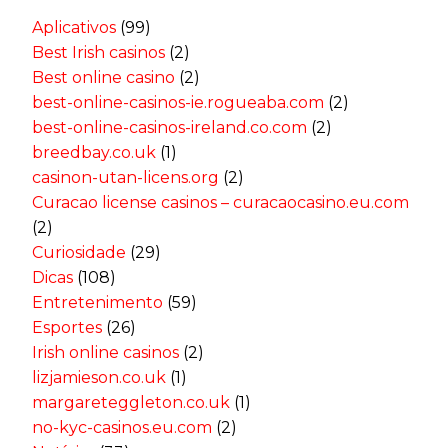
Aplicativos
(99)
Best Irish casinos
(2)
Best online casino
(2)
best-online-casinos-ie.rogueaba.com
(2)
best-online-casinos-ireland.co.com
(2)
breedbay.co.uk
(1)
casinon-utan-licens.org
(2)
Curacao license casinos – curacaocasino.eu.com
(2)
Curiosidade
(29)
Dicas
(108)
Entretenimento
(59)
Esportes
(26)
Irish online casinos
(2)
lizjamieson.co.uk
(1)
margareteggleton.co.uk
(1)
no-kyc-casinos.eu.com
(2)