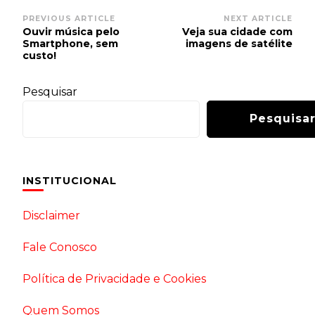
Post
PREVIOUS ARTICLE
NEXT ARTICLE
Ouvir música pelo
Veja sua cidade com
Navigation
Smartphone, sem
imagens de satélite
custo!
Pesquisar
Pesquisa
INSTITUCIONAL
Disclaimer
Fale Conosco
Política de Privacidade e Cookies
Quem Somos