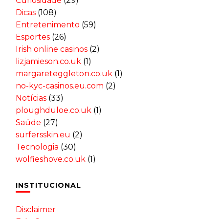
Curiosidade
(29)
Dicas
(108)
Entretenimento
(59)
Esportes
(26)
Irish online casinos
(2)
lizjamieson.co.uk
(1)
margareteggleton.co.uk
(1)
no-kyc-casinos.eu.com
(2)
Notícias
(33)
ploughduloe.co.uk
(1)
Saúde
(27)
surfersskin.eu
(2)
Tecnologia
(30)
wolfieshove.co.uk
(1)
INSTITUCIONAL
Disclaimer