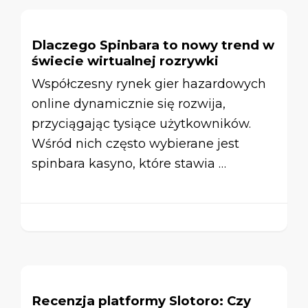
Dlaczego Spinbara to nowy trend w
świecie wirtualnej rozrywki
Współczesny rynek gier hazardowych
online dynamicznie się rozwija,
przyciągając tysiące użytkowników.
Wśród nich często wybierane jest
spinbara kasyno, które stawia …
Recenzja platformy Slotoro: Czy