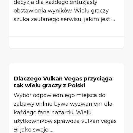
decyzja dla każdego entuzjasty
obstawiania wyników. Wielu graczy
szuka zaufanego serwisu, jakim jest …
Dlaczego Vulkan Vegas przyciąga
tak wielu graczy z Polski
Wybór odpowiedniego miejsca do
zabawy online bywa wyzwaniem dla
każdego fana hazardu. Wielu
użytkowników sprawdza vulkan vegas
91 jako swoje …