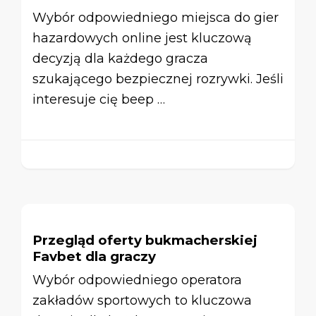
Wybór odpowiedniego miejsca do gier
hazardowych online jest kluczową
decyzją dla każdego gracza
szukającego bezpiecznej rozrywki. Jeśli
interesuje cię beep …
Przegląd oferty bukmacherskiej
Favbet dla graczy
Wybór odpowiedniego operatora
zakładów sportowych to kluczowa