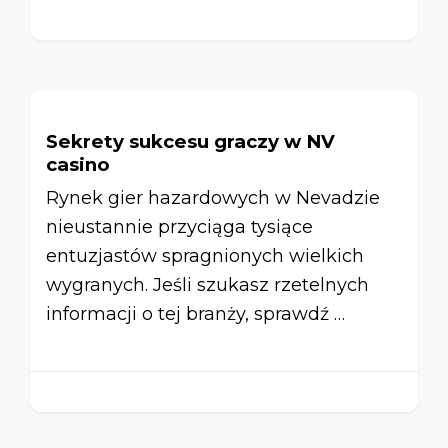
Sekrety sukcesu graczy w NV
casino
Rynek gier hazardowych w Nevadzie
nieustannie przyciąga tysiące
entuzjastów spragnionych wielkich
wygranych. Jeśli szukasz rzetelnych
informacji o tej branży, sprawdź …