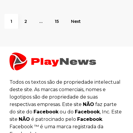
Paginação
de
Page
Page
Page
1
2
…
15
Next
posts
Todos os textos são de propriedade intelectual
deste site. As marcas comerciais, nomes e
logotipos são de propriedade de suas
respectivas empresas. Este site
NÃO
faz parte
do site do
Facebook
ou do
Facebook
, Inc. Este
site
NÃO
é patrocinado pelo
Facebook
.
Facebook ™ é uma marca registrada da