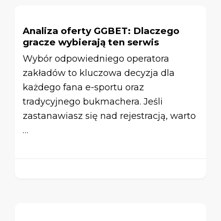
Analiza oferty GGBET: Dlaczego
gracze wybierają ten serwis
Wybór odpowiedniego operatora
zakładów to kluczowa decyzja dla
każdego fana e-sportu oraz
tradycyjnego bukmachera. Jeśli
zastanawiasz się nad rejestracją, warto
…