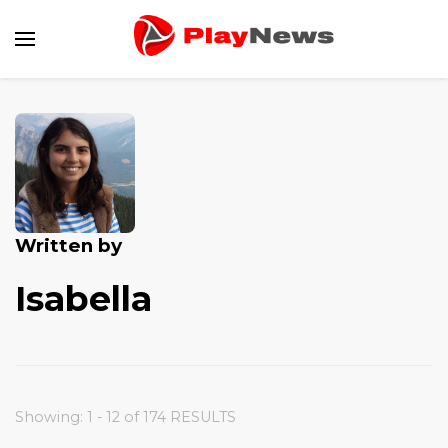
Canal de Informação e Entretenimento
Play News
Written by
Isabella
Showing: 1 - 12 of 174 RESULTS