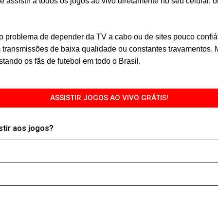
 assistir a todos os jogos ao vivo diretamente no seu celular, 
o problema de depender da TV a cabo ou de sites pouco confiáve
om transmissões de baixa qualidade ou constantes travamentos. 
stando os fãs de futebol em todo o Brasil.
ASSISTIR JOGOS AO VIVO GRÁTIS!
stir aos jogos?