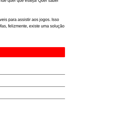
onde quer que esteja! Quer saber
is para assistir aos jogos. Isso
Mas, felizmente, existe uma solução