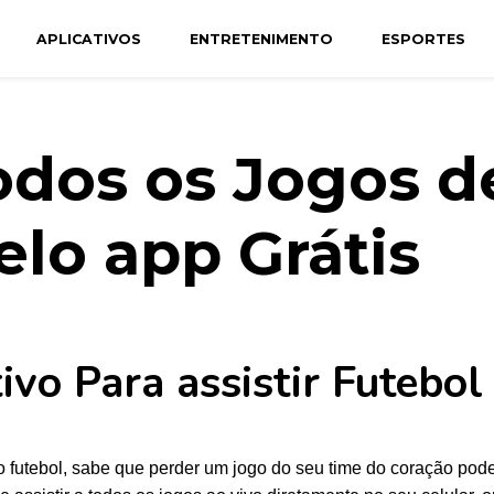
APLICATIVOS
ENTRETENIMENTO
ESPORTES
odos os Jogos d
elo app Grátis
ivo Para assistir Futebol
futebol, sabe que perder um jogo do seu time do coração pode s