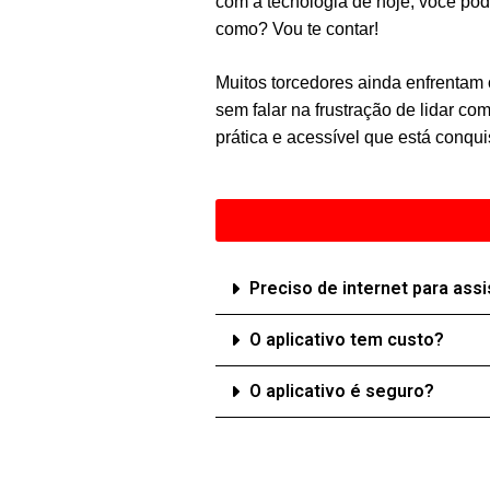
com a tecnologia de hoje, você pode
como? Vou te contar!
Muitos torcedores ainda enfrentam 
sem falar na frustração de lidar c
prática e acessível que está conqui
Preciso de internet para assi
O aplicativo tem custo?
O aplicativo é seguro?