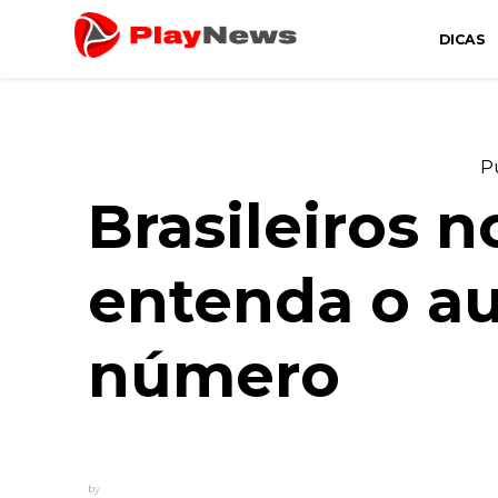
DICAS
Canal de Informação e Entretenimento
Play News
P
Brasileiros n
entenda o a
número
by