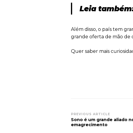
Leia também
Além disso, o país tem gra
grande oferta de mão de o
Quer saber mais curiosid
Post
PREVIOUS ARTICLE
Sono é um grande aliado n
Navigation
emagrecimento